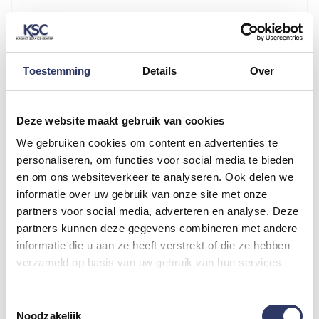
E-mailadres retailer
*
Toestemming
Details
Over
Telefoonnummer retailer
Deze website maakt gebruik van cookies
We gebruiken cookies om content en advertenties te
personaliseren, om functies voor social media te bieden
Naam klant
*
en om ons websiteverkeer te analyseren. Ook delen we
informatie over uw gebruik van onze site met onze
partners voor social media, adverteren en analyse. Deze
partners kunnen deze gegevens combineren met andere
Telefoonnummer klant
*
informatie die u aan ze heeft verstrekt of die ze hebben
verzameld op basis van uw gebruik van hun services.
Toestemmingsselectie
Email klant
*
Noodzakelijk