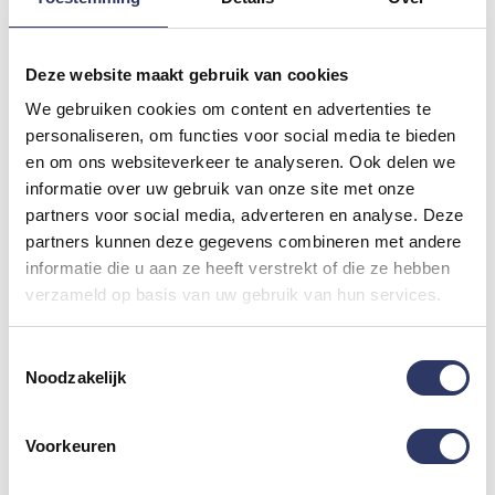
De daling in hypotheekomzet in 2o22 gaan we dus
Deze website maakt gebruik van cookies
onmiskenbaar ook in 2023 voelen. De daling wordt
veroorzaakt door rentestijgingen en onzekerheid in de
We gebruiken cookies om content en advertenties te
personaliseren, om functies voor social media te bieden
economie, denk hierbij o.a. aan de inflatie en de invloed
en om ons websiteverkeer te analyseren. Ook delen we
van de oorlog in Oekraïne.
informatie over uw gebruik van onze site met onze
partners voor social media, adverteren en analyse. Deze
Stijgende rente
partners kunnen deze gegevens combineren met andere
informatie die u aan ze heeft verstrekt of die ze hebben
Vorig jaar begon nog met een groei van het aantal
verzameld op basis van uw gebruik van hun services.
gesloten hypotheken, omdat klanten die een hypotheek
af wilden sluiten nog konden profiteren van een lage
Toestemmingsselectie
Noodzakelijk
rente, om hun maandlasten te verlagen. In het 2e en
met name het 3e kwartaal is de groei omgeslagen in
een sterke daling van de hypotheekomzet. Door de
Voorkeuren
stijgende hypotheekrente wordt het voor jouw klant