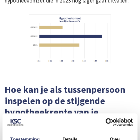
hypotheekomzet die in 2023 nog lager gaat uitvallen.
Hoe kan je als tussenpersoon
inspelen op de stijgende
hypotheekrente van je
klanten?
Sterke daling
Toestemming
Details
Over